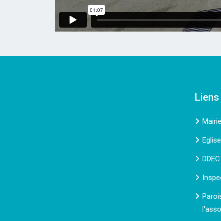
Liens
Mairi
Eglis
DDEC
Inspe
Paroi
l'ass